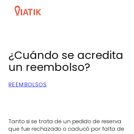
Skip
to
content
¿Cuándo se acredita
un reembolso?
REEMBOLSOS
Tanto si se trata de un pedido de reserva
que fue rechazado o caducó por falta de