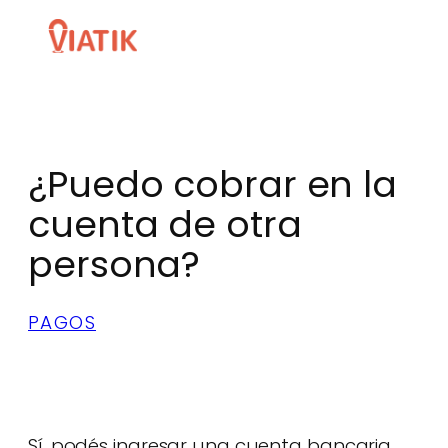
Skip
to
content
¿Puedo cobrar en la
cuenta de otra
persona?
PAGOS
Sí, podés ingresar una cuenta bancaria